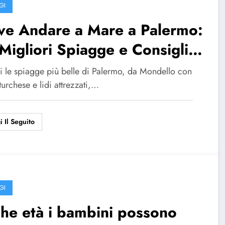
GI
ve Andare a Mare a Palermo:
Migliori Spiagge e Consigli
 una Vacanza Perfetta
i le spiagge più belle di Palermo, da Mondello con
urchese e lidi attrezzati,…
i Il Seguito
GI
he età i bambini possono