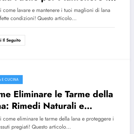
o Qualità e Brillanza
i come lavare e mantenere i tuoi maglioni di lana
fette condizioni! Questo articolo…
i Il Seguito
 E CUCINA
e Eliminare le Tarme della
a: Rimedi Naturali e
ategie Efficaci
i come eliminare le tarme della lana e proteggere i
essuti pregiati! Questo articolo…