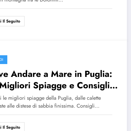
stico
i Il Seguito
GI
e Andare a Mare in Puglia:
Migliori Spiagge e Consigli
 una Vacanza Perfetta
 le migliori spiagge della Puglia, dalle calette
te alle distese di sabbia finissima. Consigli…
i Il Seguito