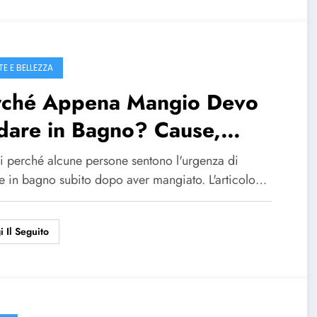
E E BELLEZZA
rché Appena Mangio Devo
dare in Bagno? Cause,
medi e Quando Preoccuparsi
i perché alcune persone sentono l'urgenza di
e in bagno subito dopo aver mangiato. L'articolo…
i Il Seguito