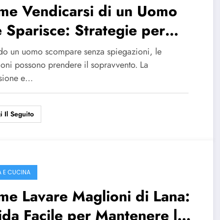
me Vendicarsi di un Uomo
 Sparisce: Strategie per
sformare il Dolore in Forza
o un uomo scompare senza spiegazioni, le
oni possono prendere il sopravvento. La
sione e…
i Il Seguito
 E CUCINA
e Lavare Maglioni di Lana:
da Facile per Mantenere la