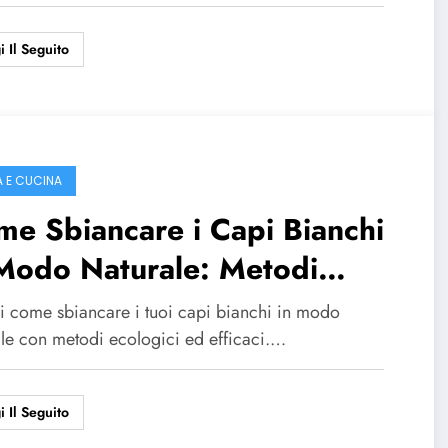
i Il Seguito
 E CUCINA
e Sbiancare i Capi Bianchi
 Modo Naturale: Metodi
icaci e Eco-Friendly
i come sbiancare i tuoi capi bianchi in modo
ale con metodi ecologici ed efficaci.…
i Il Seguito