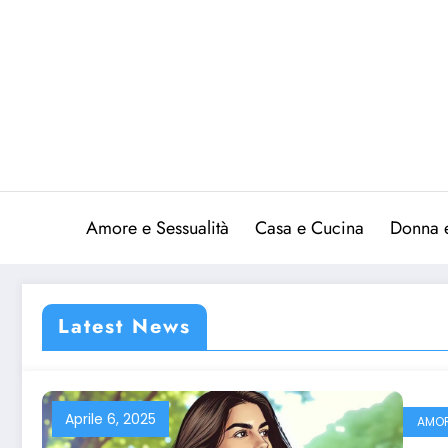
Vai
al
contenuto
Amore e Sessualità
Casa e Cucina
Donna 
Latest News
Aprile 6, 2025
AMOR