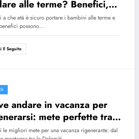
are alle terme? Benefici,
sigli e precauzioni utili
 a che età è sicuro portare i bambini alle terme e
 benefici possono…
i Il Seguito
GI
e andare in vacanza per
enerarsi: mete perfette tra
ura, mare, città e relax
i le migliori mete per una vacanza rigenerante: dal
 in montagna tra le Dolomiti…