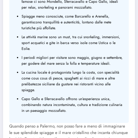
famose ci sono Mondello, Sferracavallo e Capo Gallo, ideali
per relax, snorkeling e panorami mozzafiato.
Spiagge meno conosciute, come Barcarello e Arenella,
garantiscono tranquillità e autenticità, lontano dalle mete
turistiche più affollate.
Le attività marine sono un must, tra cui snorkeling, immersioni,
sport acquatici e gite in barca verso isole come Ustica o le
Eolie.
I periodi migliori per visitare sono maggio, giugno e settembre,
per godere del mare senza la folla e temperature ideali.
La cucina locale è protagonista lungo la costa, con specialità
come cous cous di pesce, spaghetti ai ricci di mare e altre
prelibatezze siciliane da gustare nei ristoranti vicino alle
spiagge.
Capo Gallo e Sferracavallo offrono un’esperienza unica,
combinando natura incontaminata, cultura e tradizione culinaria
in un paesaggio mozzafiato.
Quando penso a Palermo, non posso fare a meno di immaginare
le sue splendide spiagge e il mare cristallino che incanta chiunque