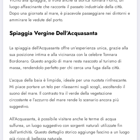
Vicino alla spiaggia, si trova anche la storica Tonnara Florio, un
luogo affascinante che racconta il passato industriale della città.
Dopo una giornata al mare, è piacevole passeggiare nei dintorni e
ammirare le vedute del porto.
Spiaggia Vergine Dell’Acquasanta
La spiaggia dell’Acquasanta offre un’esperienza unica, grazie alla
sua posizione intima e alla vicinanza con la celebre Tonnara
Bordonaro. Questo angolo di mare resta nascosto al turismo di
massa, rendendolo perfetto per chi cerca una fuga dalla città.
L’acqua della baia è limpida, ideale per una nuotata rinfrescante.
Mi piace portare un telo per rilassarmi sugli scogli, ascoltando il
suono del mare. Il contrasto tra il verde della vegetazione
circostante e l’azzurro del mare rende lo scenario ancora più
suggestivo.
All’Acquasanta, è possibile visitare anche le terme di acqua
sulfurea, un luogo suggestivo con sorgenti naturali utilizzate fin
dall’antichità. Questo dettaglio storico aggiunge fascino a un luogo
già ricco di bellezza naturale.