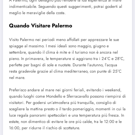
A Palermo, ogni dettaglio può rendere la tua esperienza al mare
indimenticabile. Seguendo questi suggerimenti, potrai goderti al
meglio le meraviglie della costa.
Quando Visitare Palermo
Visito Palermo nei periodi meno affollati per apprezzare le sue
spiagge al massimo. I mesi ideali sono maggio, giugno e
settembre, quando il clima è mite e il turismo non è ancora nel
pieno. In primavera, le temperature si aggirano tra i 24°C e 28°C,
perfette per bagni di sole e nuotate. Durante l’autunno, l’acqua
resta gradevole grazie al clima mediterraneo, con punte di 25°C
nel mare.
Preferisco andare al mare nei giorni feriali, evitando i weekend,
quando luoghi come Mondello e Sferracavallo possono riempirsi di
visitatori. Per godersi un’atmosfera più tranquilla, consiglio di
scegliere la mattina presto o il tardo pomeriggio, momenti in cui la
luce regala panorami spettacolari e una temperatura più fresca. In
estate, non dimentico di evitare le ore più calde, tra le 12:00 e le
16:00, per ridurre il rischio di scottature.