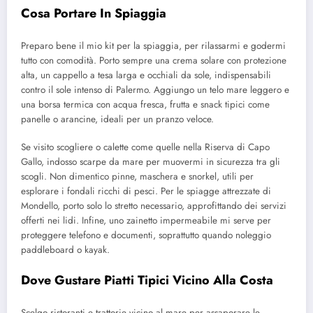
Cosa Portare In Spiaggia
Preparo bene il mio kit per la spiaggia, per rilassarmi e godermi
tutto con comodità. Porto sempre una crema solare con protezione
alta, un cappello a tesa larga e occhiali da sole, indispensabili
contro il sole intenso di Palermo. Aggiungo un telo mare leggero e
una borsa termica con acqua fresca, frutta e snack tipici come
panelle o arancine, ideali per un pranzo veloce.
Se visito scogliere o calette come quelle nella Riserva di Capo
Gallo, indosso scarpe da mare per muovermi in sicurezza tra gli
scogli. Non dimentico pinne, maschera e snorkel, utili per
esplorare i fondali ricchi di pesci. Per le spiagge attrezzate di
Mondello, porto solo lo stretto necessario, approfittando dei servizi
offerti nei lidi. Infine, uno zainetto impermeabile mi serve per
proteggere telefono e documenti, soprattutto quando noleggio
paddleboard o kayak.
Dove Gustare Piatti Tipici Vicino Alla Costa
Scelgo ristoranti e trattorie vicino al mare per assaporare le