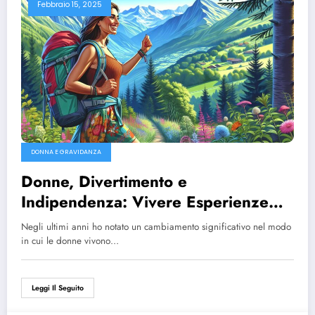
Febbraio 15, 2025
DONNA E GRAVIDANZA
Donne, Divertimento e
Indipendenza: Vivere Esperienze
Autentiche e Liberatorie
Negli ultimi anni ho notato un cambiamento significativo nel modo
in cui le donne vivono…
Leggi Il Seguito