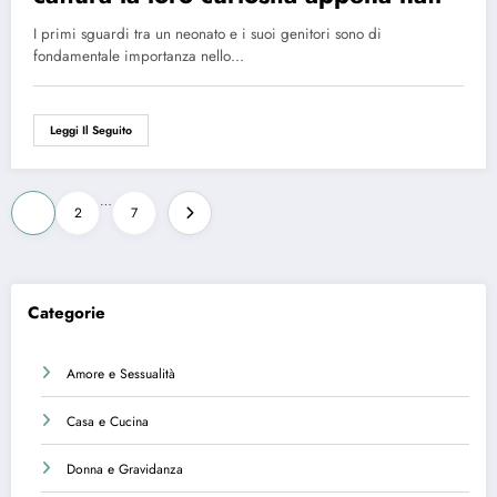
I primi sguardi tra un neonato e i suoi genitori sono di
fondamentale importanza nello…
Leggi Il Seguito
Paginazione
…
1
2
7
degli
articoli
Categorie
Amore e Sessualità
Casa e Cucina
Donna e Gravidanza