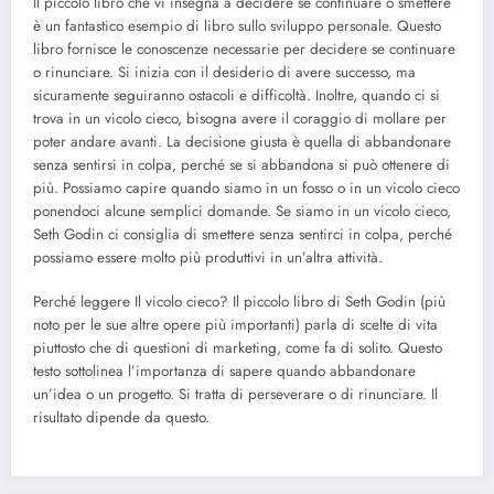
Il piccolo libro che vi insegna a decidere se continuare o smettere
è un fantastico esempio di libro sullo sviluppo personale. Questo
libro fornisce le conoscenze necessarie per decidere se continuare
o rinunciare. Si inizia con il desiderio di avere successo, ma
sicuramente seguiranno ostacoli e difficoltà. Inoltre, quando ci si
trova in un vicolo cieco, bisogna avere il coraggio di mollare per
poter andare avanti. La decisione giusta è quella di abbandonare
senza sentirsi in colpa, perché se si abbandona si può ottenere di
più. Possiamo capire quando siamo in un fosso o in un vicolo cieco
ponendoci alcune semplici domande. Se siamo in un vicolo cieco,
Seth Godin ci consiglia di smettere senza sentirci in colpa, perché
possiamo essere molto più produttivi in un’altra attività.
Perché leggere Il vicolo cieco? Il piccolo libro di Seth Godin (più
noto per le sue altre opere più importanti) parla di scelte di vita
piuttosto che di questioni di marketing, come fa di solito. Questo
testo sottolinea l’importanza di sapere quando abbandonare
un’idea o un progetto. Si tratta di perseverare o di rinunciare. Il
risultato dipende da questo.