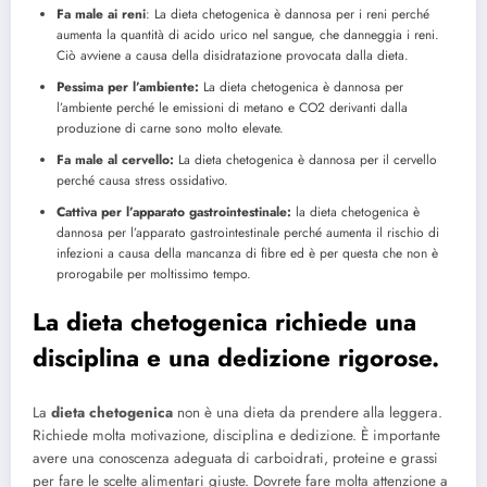
Fa male ai reni
: La dieta chetogenica è dannosa per i reni perché
aumenta la quantità di acido urico nel sangue, che danneggia i reni.
Ciò avviene a causa della disidratazione provocata dalla dieta.
Pessima per l’ambiente:
La dieta chetogenica è dannosa per
l’ambiente perché le emissioni di metano e CO2 derivanti dalla
produzione di carne sono molto elevate.
Fa male al cervello:
La dieta chetogenica è dannosa per il cervello
perché causa stress ossidativo.
Cattiva per l’apparato gastrointestinale:
la dieta chetogenica è
dannosa per l’apparato gastrointestinale perché aumenta il rischio di
infezioni a causa della mancanza di fibre ed è per questa che non è
prorogabile per moltissimo tempo.
La dieta chetogenica richiede una
disciplina e una dedizione rigorose.
La
dieta chetogenica
non è una dieta da prendere alla leggera.
Richiede molta motivazione, disciplina e dedizione. È importante
avere una conoscenza adeguata di carboidrati, proteine e grassi
per fare le scelte alimentari giuste. Dovrete fare molta attenzione a