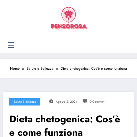
Vai
al
contenuto
Home
Salute e Bellezza
Dieta chetogenica: Cos’è e come funziona
Salute E Bellezza
Agosto 2, 2024
0 Commenti
Dieta chetogenica: Cos’è
e come funziona