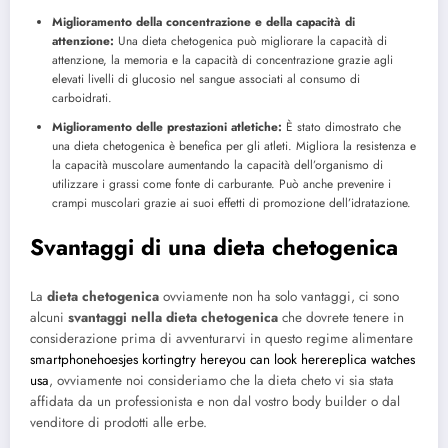
Miglioramento della concentrazione e della capacità di
attenzione:
Una dieta chetogenica può migliorare la capacità di
attenzione, la memoria e la capacità di concentrazione grazie agli
elevati livelli di glucosio nel sangue associati al consumo di
carboidrati.
Miglioramento delle prestazioni atletiche:
È stato dimostrato che
una dieta chetogenica è benefica per gli atleti. Migliora la resistenza e
la capacità muscolare aumentando la capacità dell’organismo di
utilizzare i grassi come fonte di carburante. Può anche prevenire i
crampi muscolari grazie ai suoi effetti di promozione dell’idratazione.
Svantaggi di una dieta chetogenica
La
dieta chetogenica
ovviamente non ha solo vantaggi, ci sono
alcuni
svantaggi nella dieta chetogenica
che dovrete tenere in
considerazione prima di avventurarvi in questo regime alimentare
smartphonehoesjes korting
try here
you can look here
replica watches
usa
, ovviamente noi consideriamo che la dieta cheto vi sia stata
affidata da un professionista e non dal vostro body builder o dal
venditore di prodotti alle erbe.