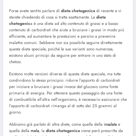
Forse avete sentito parlare di
dieta chetogenica
di recente e vi
starete chiedendo di cosa si tratta esattamente. La
dieta
chetogenic
a è una dieta ad alto contenuto di grassi e a basso
contenuto di carboidrati che aiuta a bruciare i grassi in modo più
efficiente, ad aumentare le prestazioni e persino a prevenire
malattie comuni. Sebbene non sia possibile seguire direttamente
questa dieta speciale, poiché le sue varianti sono numerose,
esistono alcuni principi da seguire per entrare in uno stato di
chetosi.
Esistono molte versioni diverse di questa dieta speciale, ma tutte
condividono lo stesso principio: ridurre l’apporto di carboidrati
per iniziare a bruciare i grassi invece del glucosio come fonte
primaria di energia. Per ottenere questo passaggio da una fonte
di combustibile all’altra nell’organismo, è necessario assicurarsi che
l’apporto di carboidrati rimanga al di sotto dei 25 grammi al
giorno.
Abbiamo già parlato di altre diete, come quella della
insalata
e
quella della
mela
, la
dieta chetogenica
viene però prescritta da