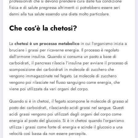
professionisti che si devono prendere cura dalle tua condizione
fisica e di salute pregressa altrimenti ci potrebbero essere seri
danni alla tua salute essendo una dieta molto particolare.
Che cos’è la chetosi?
La
chetosi è un processo metabolico
in cui l’organismo inizia a
bruciare i grassi per ricavarne energia. Il processo è regolato
dall’ormone insulina. Quando si consuma un pasto a base di
carboidrati, il pancreas rilascia l’insulina per avviare il processo di
scomposizione dei carboidrati in molecole di zucchero che
vengono immagazzinate nel fegato. Le molecole di zucchero
vengono poi rilasciate nel flusso sanguigno come energia, che
viene poi utilizzata da vari organi del corpo.
Quando si è in chetosi, il fegato scompone le molecole di grasso al
posto dei carboidrati, rilasciando acidi grassi nel sangue. Questi
acidi grassi vengono poi utilizzati dagli organi del corpo come
energia al posto del glucosio. Si è in chetosi quando l’organismo
utilizza i grassi come fonte di energia e scinde il glucosio a una
velocità così bassa da non essere percepita.