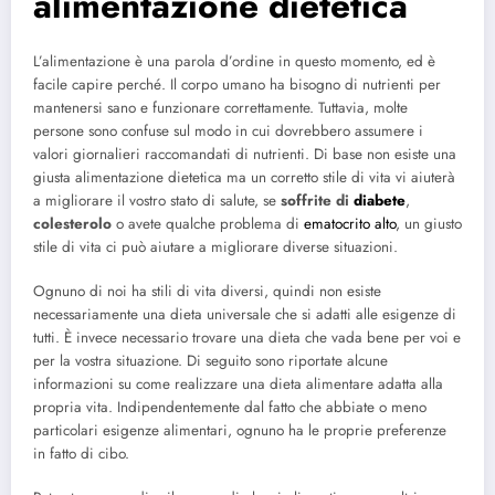
alimentazione dietetica
L’alimentazione è una parola d’ordine in questo momento, ed è
facile capire perché. Il corpo umano ha bisogno di nutrienti per
mantenersi sano e funzionare correttamente. Tuttavia, molte
persone sono confuse sul modo in cui dovrebbero assumere i
valori giornalieri raccomandati di nutrienti. Di base non esiste una
giusta alimentazione dietetica ma un corretto stile di vita vi aiuterà
a migliorare il vostro stato di salute, se
soffrite di
diabete
,
colesterolo
o avete qualche problema di
ematocrito alto
, un giusto
stile di vita ci può aiutare a migliorare diverse situazioni.
Ognuno di noi ha stili di vita diversi, quindi non esiste
necessariamente una dieta universale che si adatti alle esigenze di
tutti. È invece necessario trovare una dieta che vada bene per voi e
per la vostra situazione. Di seguito sono riportate alcune
informazioni su come realizzare una dieta alimentare adatta alla
propria vita. Indipendentemente dal fatto che abbiate o meno
particolari esigenze alimentari, ognuno ha le proprie preferenze
in fatto di cibo.