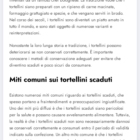
inventati da un famoso chef bolognese. La tradizione vuole che i
tortellini siano preparati con un ripieno di carne macinata,
formaggio grattugiato e spezie, e che vengano serviti in brodo.
Nel corso dei secoli, i tortellini sono diventati un piatto amato in
tutto il mondo, e sono stati oggetto di numerose varianti e
reinterpretazioni.
Nonostante la loro lunga storia e tradizione, i tortellini possono
deteriorarsi se non conservati correttamente. È importante
conoscere i metodi di conservazione adeguati per evitare che
diventino scaduti e poco sicuri da consumare.
Miti comuni sui tortellini scaduti
Esistono numerosi miti comuni riguardo ai tortellini scaduti, che
spesso portano a fraintendimenti e preoccupazioni ingiustificate.
Uno dei miti più diffusi è che i tortellini scaduti siano pericolosi
per la salute e possano causare avvelenamento alimentare. Tuttavia,
la realtà è che i tortellini scaduti non sono necessariamente dannosi
se conservati correttamente e consumati entro il periodo di validità
indicato sulla confezione. Un altro mito comune è che i tortellini