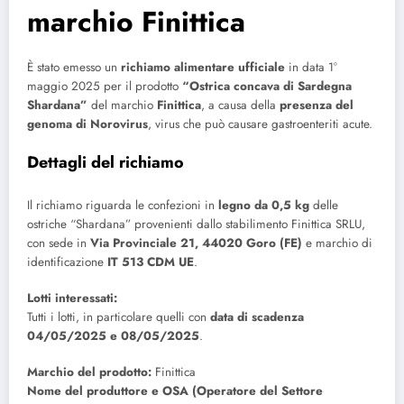
marchio Finittica
È stato emesso un
richiamo alimentare ufficiale
in data 1°
maggio 2025 per il prodotto
“Ostrica concava di Sardegna
Shardana”
del marchio
Finittica
, a causa della
presenza del
genoma di Norovirus
, virus che può causare gastroenteriti acute.
Dettagli del richiamo
Il richiamo riguarda le confezioni in
legno da 0,5 kg
delle
ostriche “Shardana” provenienti dallo stabilimento Finittica SRLU,
con sede in
Via Provinciale 21, 44020 Goro (FE)
e marchio di
identificazione
IT 513 CDM UE
.
Lotti interessati:
Tutti i lotti, in particolare quelli con
data di scadenza
04/05/2025 e 08/05/2025
.
Marchio del prodotto:
Finittica
Nome del produttore e OSA (Operatore del Settore