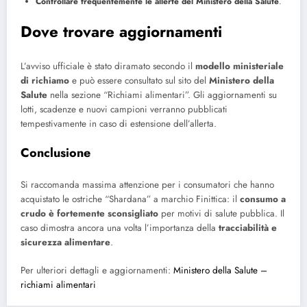
Controllare frequentemente le allerte del Ministero della Salute
.
Dove trovare aggiornamenti
L’avviso ufficiale è stato diramato secondo il
modello ministeriale
di richiamo
e può essere consultato sul sito del
Ministero della
Salute
nella sezione “Richiami alimentari”. Gli aggiornamenti su
lotti, scadenze e nuovi campioni verranno pubblicati
tempestivamente in caso di estensione dell’allerta.
Conclusione
Si raccomanda massima attenzione per i consumatori che hanno
acquistato le ostriche “Shardana” a marchio Finittica: il
consumo a
crudo è fortemente sconsigliato
per motivi di salute pubblica. Il
caso dimostra ancora una volta l’importanza della
tracciabilità e
sicurezza alimentare
.
Per ulteriori dettagli e aggiornamenti:
Ministero della Salute –
richiami alimentari