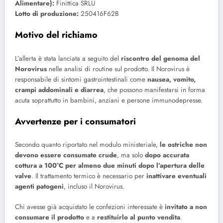
Alimentare):
Finittica SRLU
Lotto di produzione:
250416F62B
Motivo del richiamo
L’allerta è stata lanciata a seguito del
riscontro del genoma del
Norovirus
nelle analisi di routine sul prodotto. Il Norovirus è
responsabile di sintomi gastrointestinali come
nausea, vomito,
crampi addominali e diarrea
, che possono manifestarsi in forma
acuta soprattutto in bambini, anziani e persone immunodepresse.
Avvertenze per i consumatori
Secondo quanto riportato nel modulo ministeriale,
le ostriche non
devono essere consumate crude
, ma solo
dopo accurata
cottura a 100°C per almeno due minuti dopo l’apertura delle
valve
. Il trattamento termico è necessario per
inattivare eventuali
agenti patogeni
, incluso il Norovirus.
Chi avesse già acquistato le confezioni interessate è
invitato a non
consumare il prodotto
e a
restituirlo al punto vendita
.