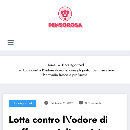
Vai
al
contenuto
Home
Uncategorized
Lotta contro l\’odore di muffa: consigli pratici per mantenere
l\’armadio fresco e profumato
Uncategorized
Febbraio 2, 2025
0 Commenti
Lotta contro l\’odore di