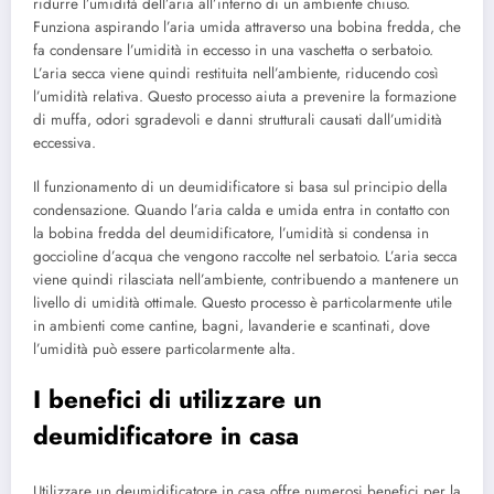
ridurre l’umidità dell’aria all’interno di un ambiente chiuso.
Funziona aspirando l’aria umida attraverso una bobina fredda, che
fa condensare l’umidità in eccesso in una vaschetta o serbatoio.
L’aria secca viene quindi restituita nell’ambiente, riducendo così
l’umidità relativa. Questo processo aiuta a prevenire la formazione
di muffa, odori sgradevoli e danni strutturali causati dall’umidità
eccessiva.
Il funzionamento di un deumidificatore si basa sul principio della
condensazione. Quando l’aria calda e umida entra in contatto con
la bobina fredda del deumidificatore, l’umidità si condensa in
goccioline d’acqua che vengono raccolte nel serbatoio. L’aria secca
viene quindi rilasciata nell’ambiente, contribuendo a mantenere un
livello di umidità ottimale. Questo processo è particolarmente utile
in ambienti come cantine, bagni, lavanderie e scantinati, dove
l’umidità può essere particolarmente alta.
I benefici di utilizzare un
deumidificatore in casa
Utilizzare un deumidificatore in casa offre numerosi benefici per la