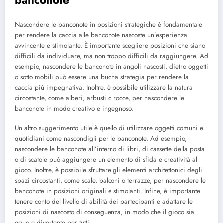
Nascondere le banconote in posizioni strategiche è fondamentale
per rendere la caccia alle banconote nascoste un’esperienza
avvincente e stimolante. È importante scegliere posizioni che siano
difficili da individuare, ma non troppo difficili da raggiungere. Ad
esempio, nascondere le banconote in angoli nascosti, dietro oggetti
o sotto mobili può essere una buona strategia per rendere la
caccia più impegnativa. Inoltre, è possibile utilizzare la natura
circostante, come alberi, arbusti o rocce, per nascondere le
banconote in modo creativo e ingegnoso.
Un altro suggerimento utile è quello di utilizzare oggetti comuni e
quotidiani come nascondigli per le banconote. Ad esempio,
nascondere le banconote all’interno di libri, di cassette della posta
o di scatole può aggiungere un elemento di sfida e creatività al
gioco. Inoltre, è possibile sfruttare gli elementi architettonici degli
spazi circostanti, come scale, balconi o terrazze, per nascondere le
banconote in posizioni originali e stimolanti. Infine, è importante
tenere conto del livello di abilità dei partecipanti e adattare le
posizioni di nascosto di conseguenza, in modo che il gioco sia
equo e divertente per tutti.