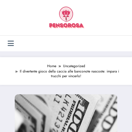
Vai
al
contenuto
Home
Uncategorized
Il divertente gioco della caccia alle banconote nascoste: impara i
trucchi per vincerlo!