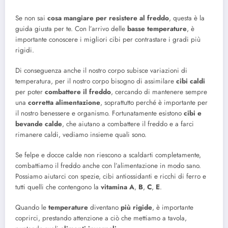
Se non sai
cosa mangiare per resistere al freddo
, questa è la
guida giusta per te. Con l’arrivo delle
basse temperature
, è
importante conoscere i migliori cibi per contrastare i gradi più
rigidi.
Di conseguenza anche il nostro corpo subisce variazioni di
temperatura, per il nostro corpo bisogno di assimilare
cibi caldi
per poter
combattere il freddo
, cercando di mantenere sempre
una
corretta alimentazione
, soprattutto perché è importante per
il nostro benessere e organismo. Fortunatamente esistono
cibi e
bevande calde
, che aiutano a combattere il freddo e a farci
rimanere caldi, vediamo insieme quali sono.
Se felpe e docce calde non riescono a scaldarti completamente,
combattiamo il freddo anche con l’alimentazione in modo sano.
Possiamo aiutarci con spezie, cibi antiossidanti e ricchi di ferro e
tutti quelli che contengono la
vitamina A
,
B
,
C
,
E
.
Quando le
temperature
diventano
più rigide
, è importante
coprirci, prestando attenzione a ciò che mettiamo a tavola,