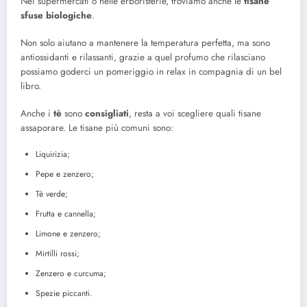
Nei supermercati o nelle erboristerie, troviamo anche le
tisane
sfuse biologiche
.
Non solo aiutano a mantenere la temperatura perfetta, ma sono
antiossidanti e rilassanti, grazie a quel profumo che rilasciano
possiamo goderci un pomeriggio in relax in compagnia di un bel
libro.
Anche i
tè
sono
consigliati
, resta a voi scegliere quali tisane
assaporare. Le tisane più comuni sono:
Liquirizia;
Pepe e zenzero;
Tè verde;
Frutta e cannella;
Limone e zenzero;
Mirtilli rossi;
Zenzero e curcuma;
Spezie piccanti.