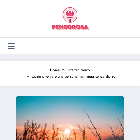
Vai
al
contenuto
Home
Intrattenimento
Come diventare una persona mattiniera senza sforzo