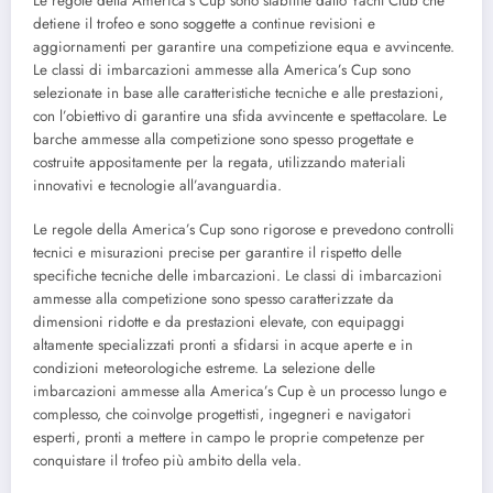
Le regole della America’s Cup sono stabilite dallo Yacht Club che
detiene il trofeo e sono soggette a continue revisioni e
aggiornamenti per garantire una competizione equa e avvincente.
Le classi di imbarcazioni ammesse alla America’s Cup sono
selezionate in base alle caratteristiche tecniche e alle prestazioni,
con l’obiettivo di garantire una sfida avvincente e spettacolare. Le
barche ammesse alla competizione sono spesso progettate e
costruite appositamente per la regata, utilizzando materiali
innovativi e tecnologie all’avanguardia.
Le regole della America’s Cup sono rigorose e prevedono controlli
tecnici e misurazioni precise per garantire il rispetto delle
specifiche tecniche delle imbarcazioni. Le classi di imbarcazioni
ammesse alla competizione sono spesso caratterizzate da
dimensioni ridotte e da prestazioni elevate, con equipaggi
altamente specializzati pronti a sfidarsi in acque aperte e in
condizioni meteorologiche estreme. La selezione delle
imbarcazioni ammesse alla America’s Cup è un processo lungo e
complesso, che coinvolge progettisti, ingegneri e navigatori
esperti, pronti a mettere in campo le proprie competenze per
conquistare il trofeo più ambito della vela.