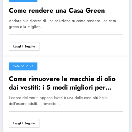
Ottobre 26, 2023
Come rendere una Casa Green
Andare alla ricerca di una soluzione su come rendere una casa
green è la miglior…
Leggi Il Seguito
CASA E CUCINA
Ottobre 15, 2022
Come rimuovere le macchie di olio
dai vestiti: i 5 modi migliori per
affrontare il problema
L'odore dei vestiti appena lavati è una delle cose più belle
dell'essere adulti. Il rovescio…
Leggi Il Seguito