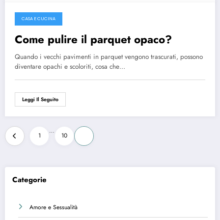
CASA E CUCINA
Ottobre 1, 2022
Come pulire il parquet opaco?
Quando i vecchi pavimenti in parquet vengono trascurati, possono
diventare opachi e scoloriti, cosa che…
Leggi Il Seguito
Paginazione
…
1
10
11
degli
articoli
Categorie
Amore e Sessualità